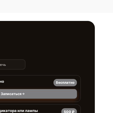
печь
но
Бесплатно
Записаться
дикатора или лампы
500 ₽