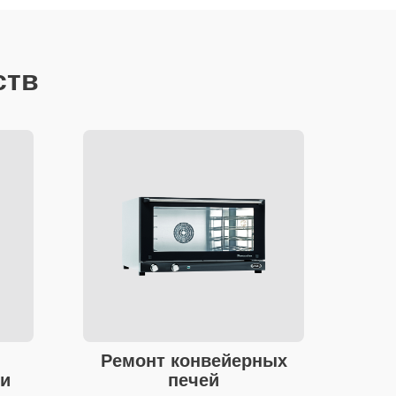
ств
Ремонт конвейерных
и
печей