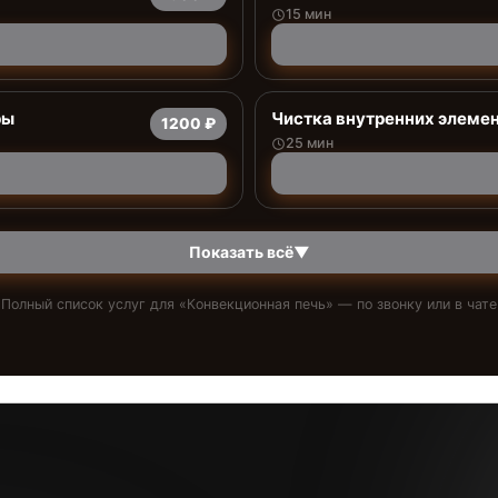
15 мин
ры
Чистка внутренних элемен
1200 ₽
25 мин
Показать всё
▼
Полный список услуг для «
Конвекционная печь
» — по звонку или в чате