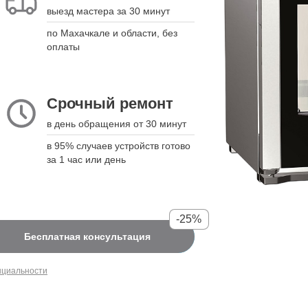
выезд мастера за 30 минут
подстраиваемся
по Махачкале и области, без
укажите дату, время и модель
оплаты
устройства, а мы свяжемся для
подтверждения
Срочный ремонт
Срочный ремонт
в день обращения от 30 минут
в день обращения от 30 минут
в 95% случаев устройств готово за
в 95% случаев устройств готово
1 час или день
за 1 час или день
-25%
-25%
Бесплатная консультация
Бесплатная консультация
нциальности
нциальности