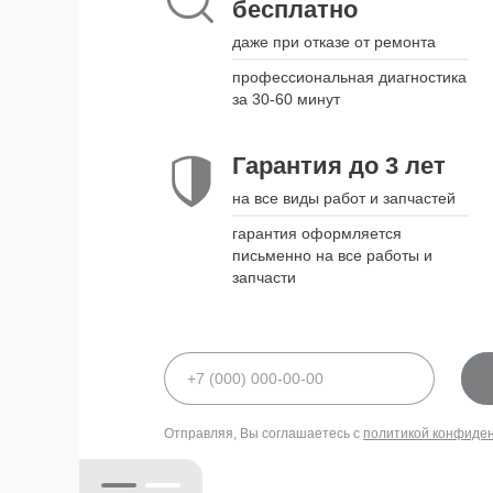
бесплатно
наши курьеры приедут в удобное
для вас время и привезут
даже при отказе от ремонта
устройство обратно, когда оно
будет готово
профессиональная диагностика
за 30-60 минут
Гарантия до 3 лет
Гарантия до 3 лет
на все виды работ и запчастей
на все виды работ и запчастей
гарантия оформляется письменно
гарантия оформляется
на все работы и запчасти
письменно на все работы и
запчасти
политикой конфиде
Отправляя, Вы соглашаетесь с
политикой конфиде